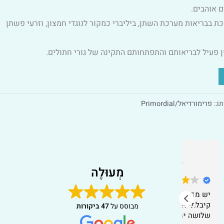
ם אוהבים.
ת בבריאות מערכת השתן, ביליברי כמקור לנוגדי חמצון, וזרעי פשתן
פן פעיל לבריאותם והתפתחותם התקינה של גורי חתולים.
Alternative:
תג:
פרימורדיאל/Primordial
michele wender
7 לפני חודשים
מְעוּלֶה
שלוח...
קל מאד להתמצא בחנות אונליין. מצאתי
בוע ולא לאחר
מה שאני צריכה והזמנתי. קיבלתי את
מבוסס על
47 ביקורות
החבילות בזמן. הכל הגיע כמו שמצופה.