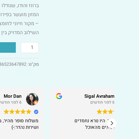
ק"ג
ברווז והודו, שגודל
–
המזון מועשר בפירות
הודו
– מקור חיוני לחומצות שומן אומגה 3, התורמות
ברווז
השילוב המדויק בין 
מק"ט:
86523647892
Mor Dan
6 לפני חודשים
מדים
משלוח סופר מהיר, מחירים מעולים
ק
ושירות נהדר:-)
מ
ש