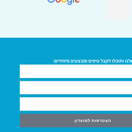
אני מאד מרוצה ,וגם שמחה שבאותה
הזדמנות, אני עוזרת לתרום לחווה. קרן
קרא עוד
אור היא לב זהב שלוקחת תחת חסותה
בעלי חיים, נותנת להם מקום להבריא
ולחיות בחופש. תודה רבה על העשייה
המבורכת. עזרו לה להמשיך במלכה וקנו
מהחנות.
הזמנתי שוב והיה שירות פשוט יוצא מן
הכלל! אדיבים ואחראים!
נו ותוכלו לקבל טיפים ומבצעים מיוחדים:
הצטרפות למועדון