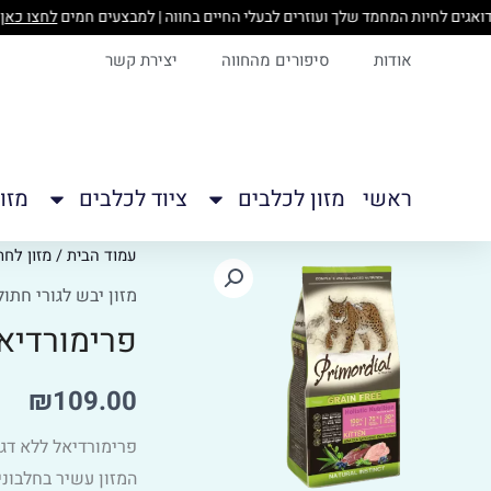
ילוג
לח
תוכן
אודות
סיפורים מהחווה
יצירת קשר
ראשי
מזון לכלבים
ציוד לכלבים
מזו
כמות
עמוד הבית
/
מזון לחת
של
מזון יבש לגורי חתול
פרימורדיאל
פרימורדיאל ללא 
ללא
דגנים
₪
109.00
לגורי
חתולים
פרימורדיאל ללא דגני
2
המזון עשיר בחלבוני