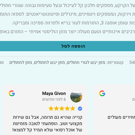
ו על הקרקע, מספקים חלבון קל לעיכול ובעל טעימות גבוהה שגורי חתולי
 וירקות, המספקים ויטמינים, מינרלים ופיטונוטריאנטים: לספזה התומכ
 לעור בריא ולפרווה סמיכה ומבריקה.
רכיבים איכותיים וטעם מעולה יוצר מזון הוליסטי אמיתי – התורם באו
הוספה לסל
54
קטגוריות:
מזון יבש לגורי חתולים
,
מזון יבש לחתולים
,
מזון לחתולים
מו
Maya Givon
אילה דורצבכר
6 לפני חודשים
7 לפני חודשים
נייה שהיא גם תרומה, אבל גם שירות
יש מקום לשיפור בזמן המ
קצועי וטוב. הופתעתי לטובה מזמינות
קיבלתי את השק לאחר ש
ל אוכל רפואי שלא תמיד קל למצוא!
שלושה ימים.