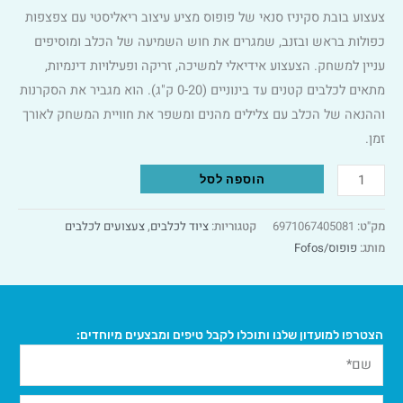
צעצוע בובת סקיניז סנאי של פופוס מציע עיצוב ריאליסטי עם צפצפות
כפולות בראש ובזנב, שמגרים את חוש השמיעה של הכלב ומוסיפים
עניין למשחק. הצעצוע אידיאלי למשיכה, זריקה ופעילויות דינמיות,
מתאים לכלבים קטנים עד בינוניים (0-20 ק"ג). הוא מגביר את הסקרנות
וההנאה של הכלב עם צלילים מהנים ומשפר את חוויית המשחק לאורך
זמן.
Alternative:
הוספה לסל
מק"ט:
6971067405081
קטגוריות:
ציוד לכלבים
,
צעצועים לכלבים
מותג:
פופוס/Fofos
הצטרפו למועדון שלנו ותוכלו לקבל טיפים ומבצעים מיוחדים: