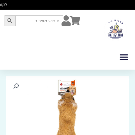
לוג
לקו
תוכן
SEARCH BUTTON
Search
for:
כמות
של
פופוס
צעצוע
בובת
סקיניז
סנאי