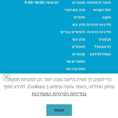
סיפורים מהחווה
מבוגרים
יום שישי: 9:00-14:00
לסל הקניות
מזון יבש לגורי
תקנון
חתולים
מדיניות החזרות
מזון יבש
מדיניות פרטיות
לחתולים בוגרים
מבצעים
מזון יבש
לא מצאת?
לחתולים
נשמח לפידבק
מבוגרים
המוצרים של
חוות קרן אור
כדי לספק לך חווית גלישה טובה יותר, וכן למטרות תפעול,
שיווק ואנליזה, האתר עושה שימוש ב-Cookies. למידע נוסף
©+2026+כל הזכויות שמורות.
במדיניות הפרטיות המעודכנת
החנות של חוות קרן אור, בית ברל
דואגים לחיות המחמד שלך ועוזרים לבעלי החיים בחווה. הקנייה שלך
= החיים שלהם
הבנתי