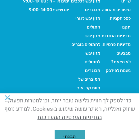
ש"ח)
מזון יבש לכלבים
ימים א' – ה': 9:00-19:00
סיפורים מהחווה
מבוגרים
יום שישי: 9:00-14:00
לסל הקניות
מזון יבש לגורי
תקנון
חתולים
מדיניות החזרות
מזון יבש
מדיניות פרטיות
לחתולים בוגרים
מבצעים
מזון יבש
לא מצאת?
לחתולים
נשמח לפידבק
מבוגרים
המוצרים של
חוות קרן אור
כדי לספק לך חווית גלישה טובה יותר, וכן למטרות תפעול,
שיווק ואנליזה, האתר עושה שימוש ב-Cookies. למידע נוסף
©+2026+כל הזכויות שמורות.
במדיניות הפרטיות המעודכנת
החנות של חוות קרן אור, בית ברל
דואגים לחיות המחמד שלך ועוזרים לבעלי החיים בחווה. הקנייה שלך
= החיים שלהם
הבנתי