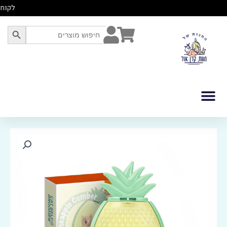
לוג
לקוח
תוכן
SEARCH BUTTON
Search
for:
כמות
של
פופוס
אננס
מסאג'
לחתולים