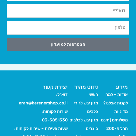
הצטרפות למועדון
Alternative:
מידע
ניווט מהיר
יצירת קשר
אודות – למה
ראשי
דוא"ל:
לקנות אצלנו?
מזון יבש לגורי
eran@kerenorshop.co.il
מדיניות
כלבים
שירות לקוחות:
משלוחים (חינם
מזון יבש לכלבים
03-3851530
החל מ-200
בוגרים
שעות פעילות – שירות לקוחות: