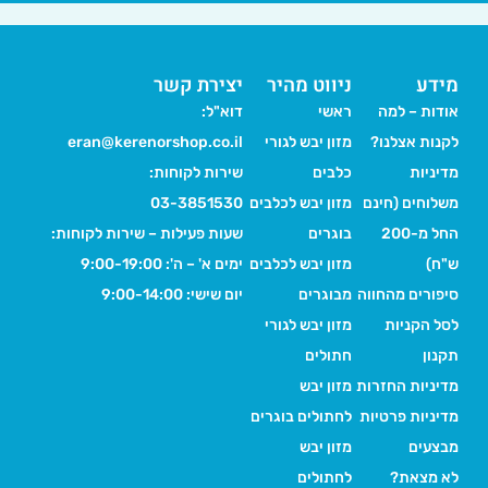
מידע
ניווט מהיר
יצירת קשר
אודות – למה
ראשי
דוא"ל:
לקנות אצלנו?
מזון יבש לגורי
eran@kerenorshop.co.il
מדיניות
כלבים
שירות לקוחות:
משלוחים (חינם
מזון יבש לכלבים
03-3851530
החל מ-200
בוגרים
שעות פעילות – שירות לקוחות:
ש"ח)
מזון יבש לכלבים
ימים א' – ה': 9:00-19:00
סיפורים מהחווה
מבוגרים
יום שישי: 9:00-14:00
לסל הקניות
מזון יבש לגורי
תקנון
חתולים
מדיניות החזרות
מזון יבש
מדיניות פרטיות
לחתולים בוגרים
מבצעים
מזון יבש
לא מצאת?
לחתולים