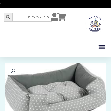
לוג
תוכן
SEARCH BUTTON
Search
for:
כמות
של
מיטת
כותנה
XS
l
45*40*20