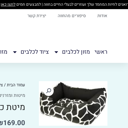
ילוג
לחצו
תוכן
אודות
סיפורים מהחווה
יצירת קשר
ראשי
מזון לכלבים
ציוד לכלבים
מזו
כמות
עמוד הבית
/
צי
של
מיטות ומזרנים
מיטת
מיטת כותנה 55*50*20
כותנה
S
₪
169.00
l