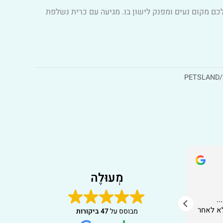
כם מקום נעים ומפנק לישון בו. מגיעה עם כרית נשלפת
Alternative
P
michele wender
7 לפני חודשים
מְעוּלֶה
.
קל מאד להתמצא בחנות אונליין. מצאתי
ממש מר
א לאחר
מה שאני צריכה והזמנתי. קיבלתי את
והמשלו
מבוסס על
47 ביקורות
החבילות בזמן. הכל הגיע כמו שמצופה.
כל הכב