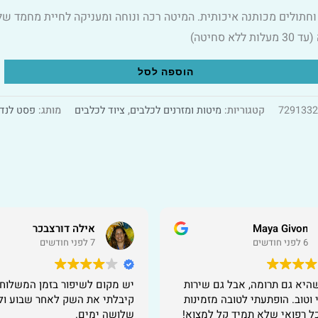
וחתולים מכותנה איכותית. המיטה רכה ונוחה ומעניקה לחיית מחמד של
לא סחיטה)
:
הוספה לסל
7291332
קטגוריות:
מיטות ומזרנים לכלבים
,
ציוד לכלבים
מותג:
פסט לנד/ETSLAND
Maya Givon
אילה דורצבכר
6 לפני חודשים
7 לפני חודשים
שהיא גם תרומה, אבל גם שירות
יש מקום לשיפור בזמן המשלוח..
 וטוב. הופתעתי לטובה מזמינות
קיבלתי את השק לאחר שבוע ול
ל רפואי שלא תמיד קל למצוא!
שלושה ימים.