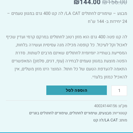
₪
144.00
₪
156.00
מבצע – שימורים לחתולים LA CAT/ לה קט 400 גרם במגוון טעמים –
24 יחידות ב- 144 ש"ח
לה קט פטה 400 גרם הוא מזון רטוב לחתולים במרקם קרמי ועדין שכיף
לאכול וקל לעיכול. כל קופסה מכילה מנה עסיסית ועשירה בלחות,
המסייעת בשתייה יומיומית לחתולים שאינם מרבים לשתות. סדרת
הפטה מוצעת במגוון טעמים לבחירה (עוף, דגים, סלמון) המאפשרים
התאמה להעדפת הטעם של כל חתול. המוצר הינו מזון משלים, אין
להאכיל כמזון בלעדי.
Alternative:
הוספה לסל
מק"ט:
40024144156
קטגוריות:
מבצעים
,
שימורים לחתולים
,
שימורים לחתולים בוגרים
מותג:
LA CAT/לה קט