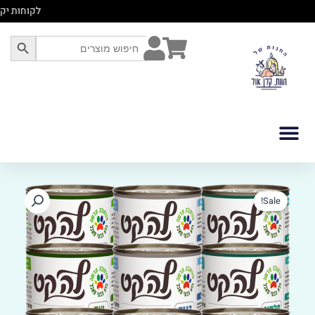
לוג
לקוחות יקר
תוכן
SEARCH BUTTON
Search
for:
כמות
Sale!
של
מבצע
-
שימורים
לחתולים
LA