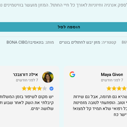
פק אנרגיה וחיוניות לאורך כל חיי החתול. המזון מועשר בוויטמינים נ
הוספה לסל
86
קטגוריה:
מזון יבש לחתולים בוגרים
מותג:
בונאסיבו/BONA CIBO
Maya Givon
אילה דורצבכר
7 לפני חודשים
7 לפני חודשים
שהיא גם תרומה, אבל גם שירות
יש מקום לשיפור בזמן המשלוח..
 וטוב. הופתעתי לטובה מזמינות
קיבלתי את השק לאחר שבוע ול
ל רפואי שלא תמיד קל למצוא!
שלושה ימים.
יישר כח