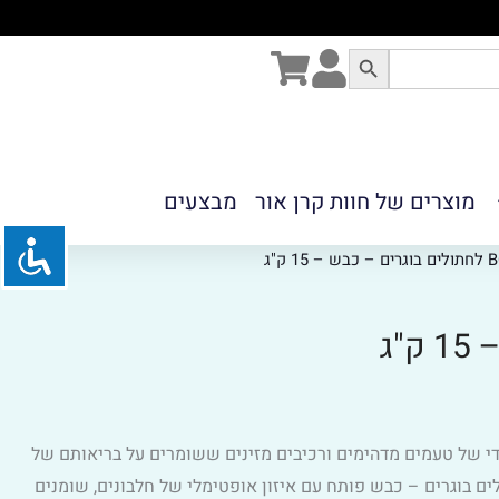
מוצרים של חוות קרן אור
מבצעים
יחודי של טעמים מדהימים ורכיבים מזינים ששומרים על בריאותם של
חמד וזמין במגוון טעמים וסוגי תפריטים שונים. בונאסיבו/BONA CIBO לחתולים בוגרים – כבש פותח עם איזון אופטימלי של חלבונים, שומנים