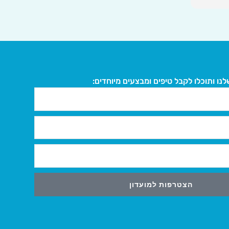
בעלי חיים, נותנת להם מקום להבריא
ולחיות בחופש. תודה רבה על העשייה
המבורכת. עזרו לה להמשיך במלכה וקנו
מהחנות.
הזמנתי שוב והיה שירות פשוט יוצא מן
הכלל! אדיבים ואחראים!
נו ותוכלו לקבל טיפים ומבצעים מיוחדים:
הצטרפות למועדון