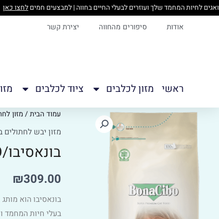
ילוג
לחצו
תוכן
אודות
סיפורים מהחווה
יצירת קשר
ראשי
מזון לכלבים
ציוד לכלבים
מזו
כמות
עמוד הבית
/
מזון לחת
של
מזון יבש לחתולים ב
בונאסיבו/BONA
בונאסיבו/BONA CIBO לחתולים בוגרים – כבש – 15 ק"ג
CIBO
לחתולים
₪
309.00
בוגרים
-
בונאסיבו הוא מותג 
כבש