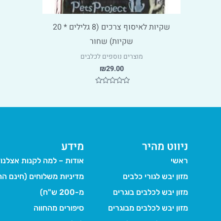
שקיות לאיסוף צרכים (8 גלילים * 20
שקיות) שחור
מוצרים נוספים לכלבים
₪
29.00
דורג
0
מתוך
5
ניווט מהיר
מידע
ראשי
אודות – למה לקנות אצלנו
מזון יבש לגורי כלבים
מדיניות משלוחים (חינם הח
מזון יבש לכלבים בוגרים
מ-200 ש"ח)
מזון יבש לכלבים מבוגרים
סיפורים מהחווה