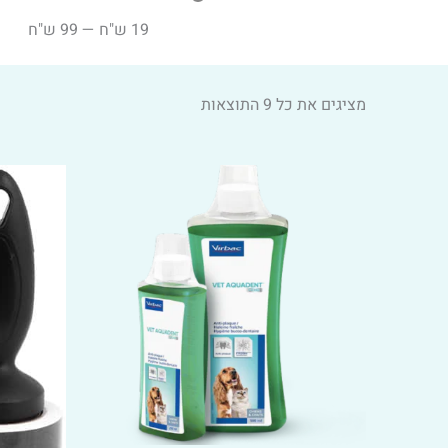
19
ש"ח
—
99
ש"ח
מציגים את כל ⁦9⁩ התוצאות