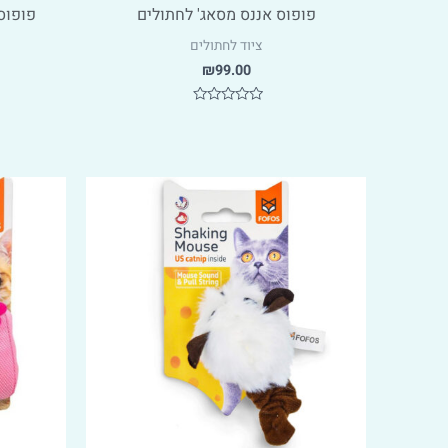
פופוס אננס מסאג' לחתולים
פופוס
ציוד לחתולים
₪
99.00
דורג
0
מתוך
5