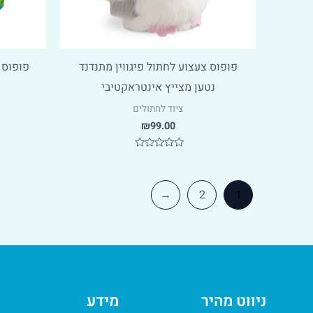
פופוס צעצוע לחתול פיגווין מתנדנד
פופוס 
נטען מצייץ אינטראקטיבי
ציוד לחתולים
₪
99.00
דורג
0
מתוך
5
←
2
1
ניווט מהיר
מידע