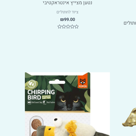
נטען מצייץ אינטראקטיבי
ציוד לחתולים
₪
99.00
תולים
דורג
0
מתוך
5